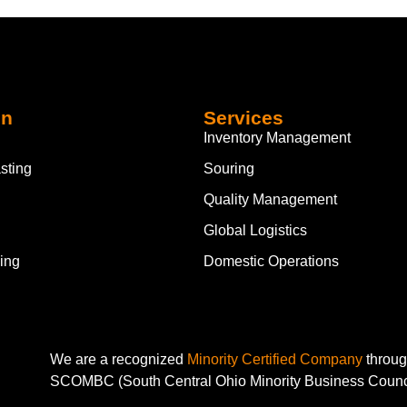
ure and instant access to all f
on
Services
Inventory Management
sting
Souring
Quality Management
Global Logistics
ing
Domestic Operations
We are a recognized
Minority Certified Company
throu
SCOMBC (South Central Ohio Minority Business Counc