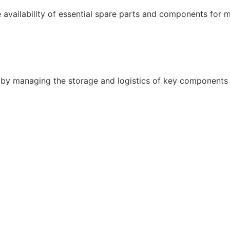
e availability of essential spare parts and components for
r by managing the storage and logistics of key components 